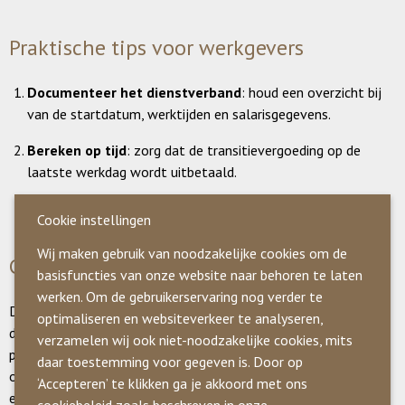
Praktische tips voor werkgevers
Documenteer het dienstverband
: houd een overzicht bij
van de startdatum, werktijden en salarisgegevens.
Bereken op tijd
: zorg dat de transitievergoeding op de
laatste werkdag wordt uitbetaald.
Vraag advies
: bij twijfel kan Kas & Kroost helpen met de
Cookie instellingen
correcte berekening en uitbetaling.
Wij maken gebruik van noodzakelijke cookies om de
Conclusie
basisfuncties van onze website naar behoren te laten
werken. Om de gebruikerservaring nog verder te
De transitievergoeding zorgt voor een soepele overgang voor
optimaliseren en websiteverkeer te analyseren,
de werknemer. Met een goede administratie en eventueel
verzamelen wij ook niet-noodzakelijke cookies, mits
professioneel advies wordt het proces duidelijk en
daar toestemming voor gegeven is. Door op
overzichtelijk. Het rekenvoorbeeld laat zien dat het bedrag
‘Accepteren’ te klikken ga je akkoord met ons
exact kan worden bepaald, ook bij een dienstverband van
cookiebeleid zoals beschreven in onze