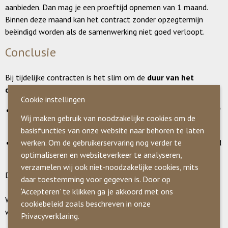
aanbieden. Dan mag je een proeftijd opnemen van 1 maand.
Binnen deze maand kan het contract zonder opzegtermijn
beëindigd worden als de samenwerking niet goed verloopt.
Conclusie
Bij tijdelijke contracten is het slim om de
duur van het
contract goed af te stemmen
op je wensen:
Cookie instellingen
Wil je een korte proefperiode opnemen in de overeenkomst?
Wij maken gebruik van noodzakelijke cookies om de
Kies dan een contract van
minimaal 7 maanden
.
basisfuncties van onze website naar behoren te laten
Bij contracten van 6 maanden of korter geldt geen proeftijd
werken. Om de gebruikerservaring nog verder te
en moet het contract volledig worden uitgediend.
optimaliseren en websiteverkeer te analyseren,
verzamelen wij ook niet-noodzakelijke cookies, mits
Door hier bewust op te letten, voorkom je problemen
daar toestemming voor gegeven is. Door op
‘Accepteren’ te klikken ga je akkoord met ons
Wil je advies over de arbeidsovereenkomst met jouw
cookiebeleid zoals beschreven in onze
werknemer, neem contact met ons op. We adviseren jou graag!
Privacyverklaring.